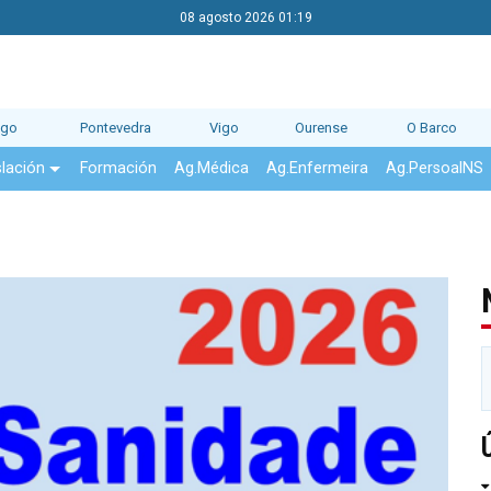
08 agosto 2026 01:19
ago
Pontevedra
Vigo
Ourense
O Barco
slación
Formación
Ag.Médica
Ag.Enfermeira
Ag.PersoalNS