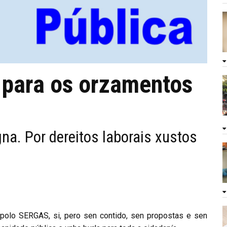
 para os orzamentos
na. Por dereitos laborais xustos
polo SERGAS, si, pero sen contido, sen propostas e sen