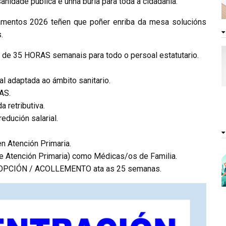
anidade pública e unha burla para toda a cidadanía.
amentos 2026 teñen que poñer enriba da mesa solucións
.
35 HORAS semanais para todo o persoal estatutario.
l adaptada ao ámbito sanitario.
AS.
retributiva.
dución salarial.
Atención Primaria.
 Atención Primaria) como Médicas/os de Familia.
OPCIÓN / ACOLLEMENTO ata as 25 semanas.