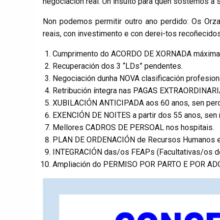
negociación real. Un insulto para quen sostemos a s
Non podemos permitir outro ano perdido: Os Orz
reais, con investimento e con derei-tos recoñecidos
Cumprimento do ACORDO DE XORNADA máxima de 
Recuperación dos 3 “LDs” pendentes.
Negociación dunha NOVA clasificación profesiona
Retribución íntegra nas PAGAS EXTRAORDINARI
XUBILACIÓN ANTICIPADA aos 60 anos, sen perda 
EXENCIÓN DE NOITES a partir dos 55 anos, sen re
Mellores CADROS DE PERSOAL nos hospitais.
PLAN DE ORDENACIÓN de Recursos Humanos en 
INTEGRACIÓN das/os FEAPs (Facultativas/os de
Ampliación do PERMISO POR PARTO E POR AD