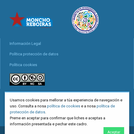
Información Legal
Política protección de datos
Política cookies
locais
Usamos cookies para mellorar a túa experiencia de navegación e
Mapa web
uso. Consulta a nosa
política de cookies
e a nosa
política de
protección de datos
.
Preme en aceptar para confirmar que liches e aceptas a
información presentada e pechar este cadro.
Aceptar
2026
CIG
. Confederación Intersindical Galega - Miguel Ferro Caaveiro