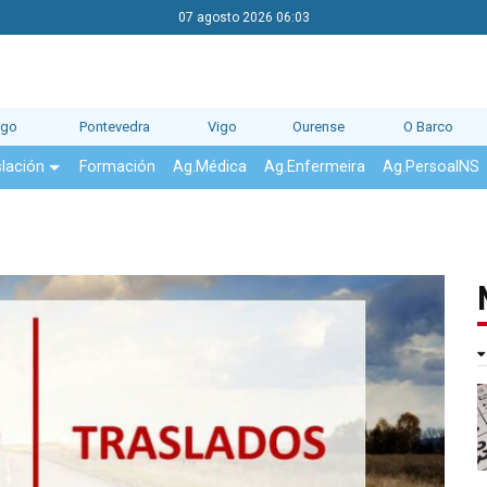
07 agosto 2026 06:03
ago
Pontevedra
Vigo
Ourense
O Barco
slación
Formación
Ag.Médica
Ag.Enfermeira
Ag.PersoalNS