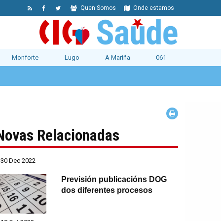
Quen Somos
Onde estamos
Monforte
Lugo
A Mariña
061
Novas Relacionadas
30 Dec 2022
Previsión publicacións DOG
dos diferentes procesos