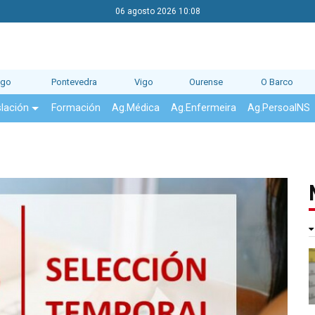
06 agosto 2026 10:08
ago
Pontevedra
Vigo
Ourense
O Barco
slación
Formación
Ag.Médica
Ag.Enfermeira
Ag.PersoalNS