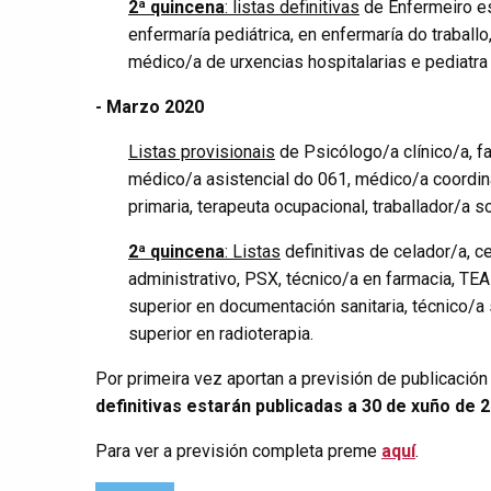
2ª quincena
: listas definitivas
de Enfermeiro esp
enfermaría pediátrica, en enfermaría do traball
médico/a de urxencias hospitalarias e pediatra 
- Marzo 2020
Listas provisionais
de Psicólogo/a clínico/a, fa
médico/a asistencial do 061, médico/a coordin
primaria, terapeuta ocupacional, traballador/a so
2ª quincena
: Listas
definitivas de celador/a, ce
administrativo, PSX, técnico/a en farmacia, TEAP
superior en documentación sanitaria, técnico/a 
superior en radioterapia.
Por primeira vez aportan a previsión de publicación
definitivas estarán publicadas a 30 de xuño de 2
Para ver a previsión completa preme
aquí
.