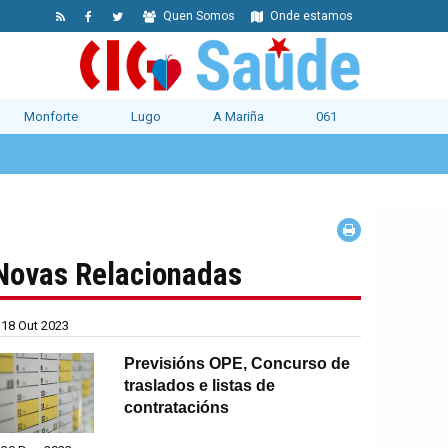
Quen Somos
Onde estamos
Monforte
Lugo
A Mariña
061
Novas Relacionadas
18 Out 2023
Previsións OPE, Concurso de
traslados e listas de
contratacións