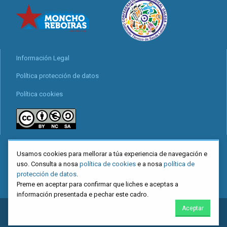
Información Legal
Política protección de datos
Política cookies
locais
Usamos cookies para mellorar a túa experiencia de navegación e
Mapa web
uso. Consulta a nosa
política de cookies
e a nosa
política de
protección de datos
.
Preme en aceptar para confirmar que liches e aceptas a
información presentada e pechar este cadro.
Aceptar
2026
CIG
. Confederación Intersindical Galega - Miguel Ferro Caaveiro
10, Santiago de Compostela