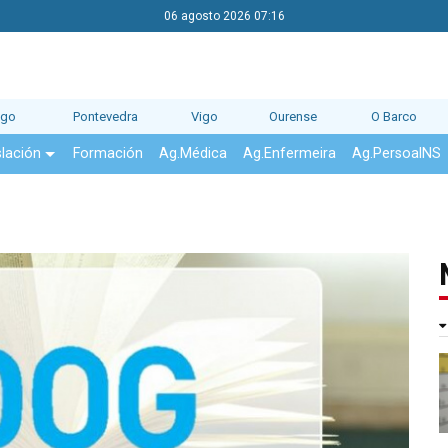
06 agosto 2026 07:16
ago
Pontevedra
Vigo
Ourense
O Barco
slación
Formación
Ag.Médica
Ag.Enfermeira
Ag.PersoalNS