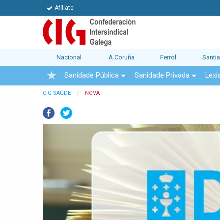
Afíliate
Nacional
A Coruña
Ferrol
Santi
Sanidade Pública
Sanidade Privada
Lexi
CIG SAÚDE
NOVA
Facebook
Twitter