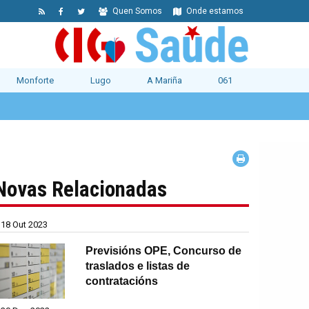
Quen Somos
Onde estamos
Monforte
Lugo
A Mariña
061
Novas Relacionadas
18 Out 2023
Previsións OPE, Concurso de
traslados e listas de
contratacións