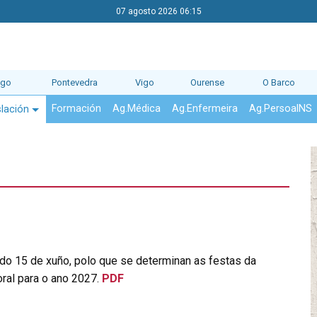
07 agosto 2026 06:15
ago
Pontevedra
Vigo
Ourense
O Barco
Formación
Ag.Médica
Ag.Enfermeira
Ag.PersoalNS
slación
 15 de xuño, polo que se determinan as festas da
ral para o ano 2027.
PDF