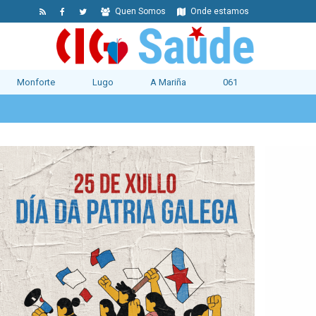
Quen Somos
Onde estamos
Monforte
Lugo
A Mariña
061