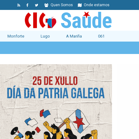
Quen Somos
Onde estamos
Monforte
Lugo
A Mariña
061