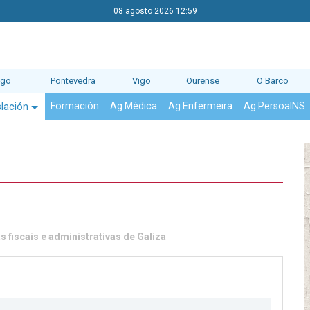
08 agosto 2026 12:59
ago
Pontevedra
Vigo
Ourense
O Barco
Formación
Ag.Médica
Ag.Enfermeira
Ag.PersoalNS
slación
s fiscais e administrativas de Galiza